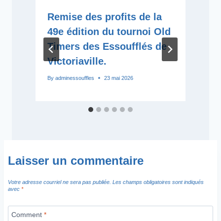
Remise des profits de la
49e édition du tournoi Old
Timers des Essoufflés de
Victoriaville.
By
adminessouffles
23 mai 2026
B
Laisser un commentaire
Votre adresse courriel ne sera pas publiée.
Les champs obligatoires sont indiqués
avec
*
Comment
*