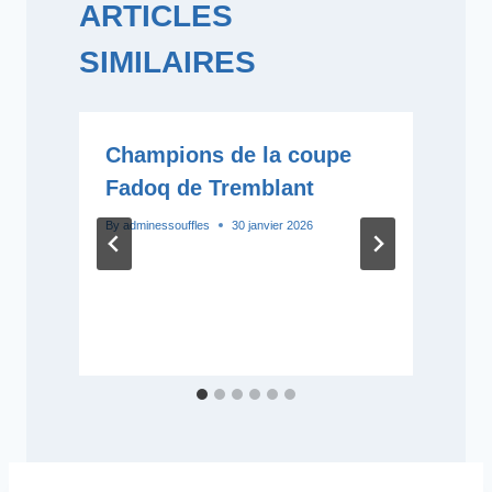
ARTICLES
SIMILAIRES
Champions de la coupe
Fadoq de Tremblant
By
adminessouffles
30 janvier 2026
B